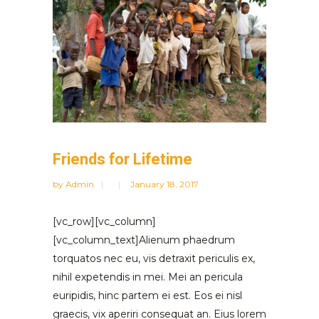
Friends for Lifetime
by
Admin
January 18, 2017
[vc_row][vc_column]
[vc_column_text]Alienum phaedrum
torquatos nec eu, vis detraxit periculis ex,
nihil expetendis in mei. Mei an pericula
euripidis, hinc partem ei est. Eos ei nisl
graecis, vix aperiri consequat an. Eius lorem