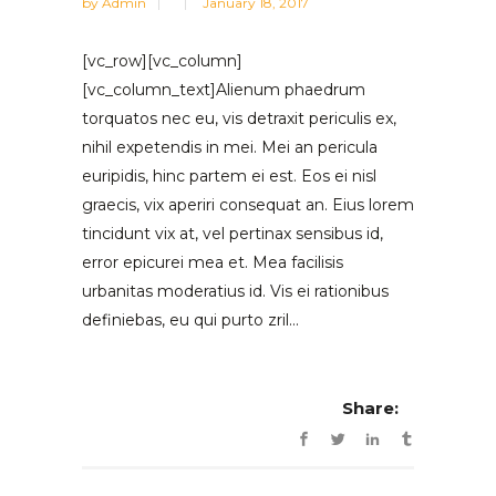
by
Admin
January 18, 2017
[vc_row][vc_column]
[vc_column_text]Alienum phaedrum
torquatos nec eu, vis detraxit periculis ex,
nihil expetendis in mei. Mei an pericula
euripidis, hinc partem ei est. Eos ei nisl
graecis, vix aperiri consequat an. Eius lorem
tincidunt vix at, vel pertinax sensibus id,
error epicurei mea et. Mea facilisis
urbanitas moderatius id. Vis ei rationibus
definiebas, eu qui purto zril...
Share: