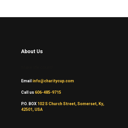
About Us
Make life count!
Email
info@charitycup.com
Call us
606-485-9715
P.O. BOX
102 S Church Street, Somerset, Ky,
42501, USA