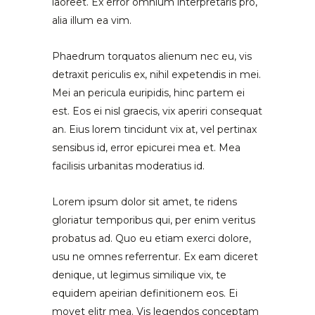
laoreet. Ex error omnium interpretaris pro,
alia illum ea vim.
Phaedrum torquatos alienum nec eu, vis
detraxit periculis ex, nihil expetendis in mei.
Mei an pericula euripidis, hinc partem ei
est. Eos ei nisl graecis, vix aperiri consequat
an. Eius lorem tincidunt vix at, vel pertinax
sensibus id, error epicurei mea et. Mea
facilisis urbanitas moderatius id.
Lorem ipsum dolor sit amet, te ridens
gloriatur temporibus qui, per enim veritus
probatus ad. Quo eu etiam exerci dolore,
usu ne omnes referrentur. Ex eam diceret
denique, ut legimus similique vix, te
equidem apeirian definitionem eos. Ei
movet elitr mea. Vis legendos conceptam