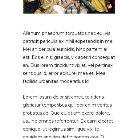
Alienum phaedrum torquatos nec eu, vis
detraxit periculis ex, nihil expetendis in mei.
Mei an pericula euripidis, hinc partem ei
est. Eos ei nisl graecis, vix aperiri consequat
an. Eius lorem tincidunt vix at, vel pertinax
sensibus id, error epicurei mea et. Mea
facilisis urbanitas moderatius id.
Lorem ipsum dolor sit amet, te ridens
gloriatur temporibus qui, per enim veritus
probatus ad. Quo eu etiam exerci dolore,
usu ne omnes referrentur. Ex eam diceret
denique, ut legimus similique vix, te
equidem apeirian definitionem eos. Ei