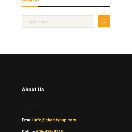
About Us
Make life count!
Email
info@charitycup.com
Call us
606-485-9715