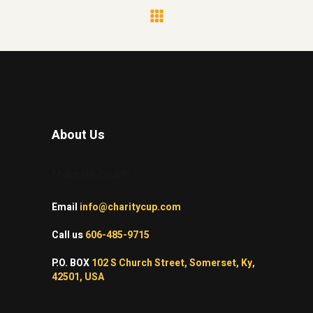
About Us
Make life count!
Email
info@charitycup.com
Call us
606-485-9715
P.O. BOX
102 S Church Street, Somerset, Ky,
42501, USA