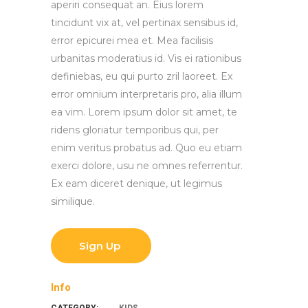
aperiri consequat an. Eius lorem
tincidunt vix at, vel pertinax sensibus id,
error epicurei mea et. Mea facilisis
urbanitas moderatius id. Vis ei rationibus
definiebas, eu qui purto zril laoreet. Ex
error omnium interpretaris pro, alia illum
ea vim. Lorem ipsum dolor sit amet, te
ridens gloriatur temporibus qui, per
enim veritus probatus ad. Quo eu etiam
exerci dolore, usu ne omnes referrentur.
Ex eam diceret denique, ut legimus
similique.
Sign Up
Info
CATEGORY:
KIDS