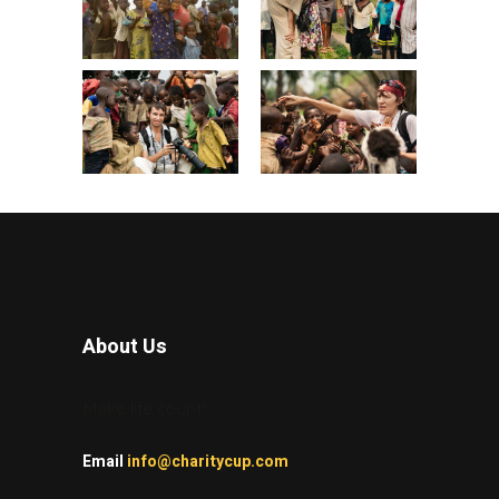
About Us
Make life count!
Email
info@charitycup.com